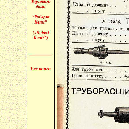
Торгового
дома
“Роберт
Кенц
”
(«
Robert
Kentz
”)
__________
Все книги