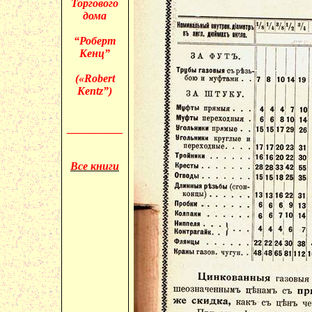
Торгового
дома
“Роберт
Кенц
”
(«
Robert
Kentz
”)
__________
Все книги