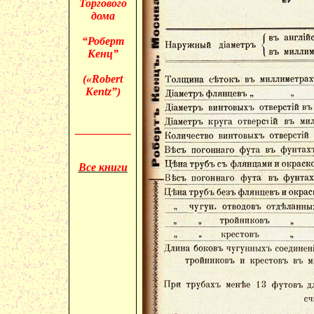
Торгового
дома
“Роберт
Кенц
”
(«
Robert
Kentz
”)
__________
Все книги