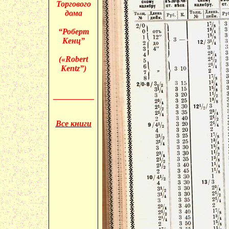
Торгового
дома
“Роберт
Кенц”
(«
Robert
Kentz”)
__________
Все книги