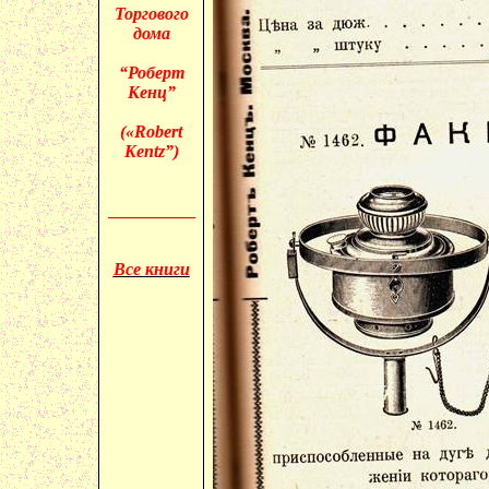
Торгового
дома
“Роберт
Кенц
”
(«
Robert
Kentz
”)
__________
Все книги