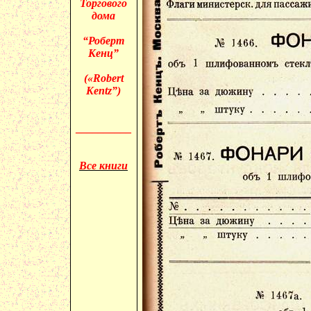
Торгового
дома
“Роберт
Кенц
”
(«
Robert
Kentz
”)
__________
Все книги