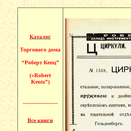
Каталог
Торгового дома
“Роберт
Кенц
”
(«
Robert
Kentz
”)
____________
Все книги