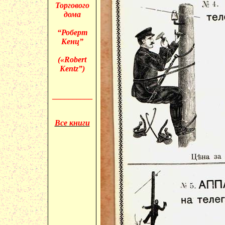
Торгового
дома
“Роберт
Кенц”
(«
Robert
Kentz”)
__________
Все книги