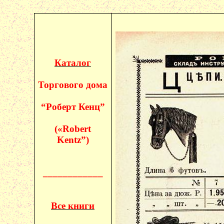
Каталог
Торгового дома
“Роберт
Кенц
”
(«
Robert
Kentz
”)
____________
Все книги