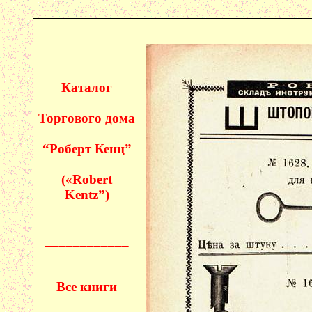
Каталог
Торгового дома
“Роберт
Кенц
”
(«
Robert
Kentz
”)
____________
Все книги