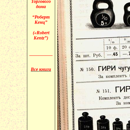
Торгового
дома
“Роберт
Кенц”
(«
Robert
Kentz”)
__________
Все книги