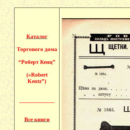
Каталог
Торгового дома
“Роберт
Кенц
”
(«
Robert
Kentz
”)
____________
Все книги