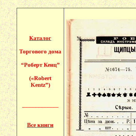
Каталог
Торгового дома
“Роберт
Кенц
”
(«
Robert
Kentz
”)
____________
Все книги