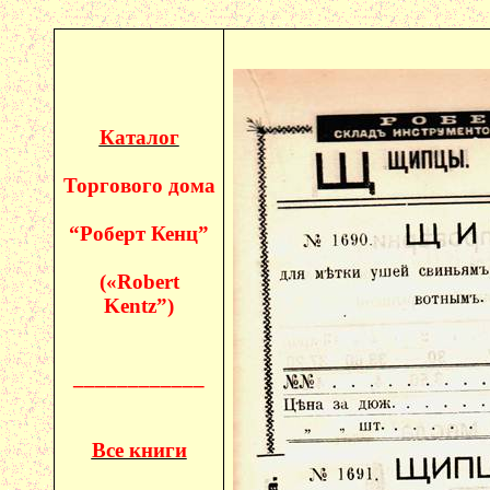
Каталог
Торгового дома
“Роберт
Кенц
”
(«
Robert
Kentz
”)
____________
Все книги