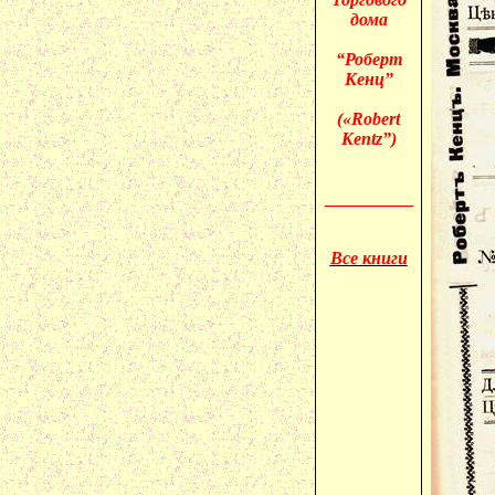
дома
“Роберт
Кенц
”
(«
Robert
Kentz
”)
__________
Все книги