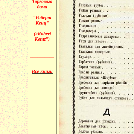
Торгового
дома
“Роберт
Кенц
”
(«
Robert
Kentz
”)
__________
Все книги