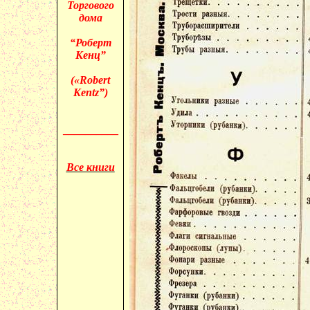
Торгового
дома
“Роберт
Кенц
”
(«
Robert
Kentz
”)
__________
Все книги