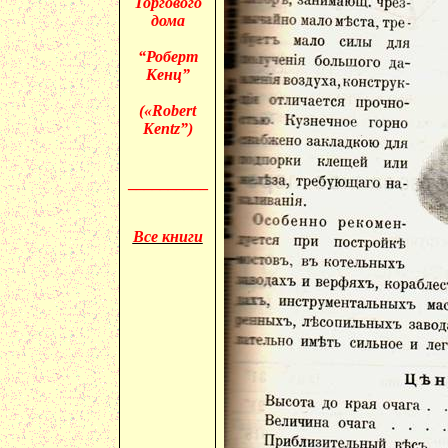
Торгового
дома
“Роберт
Кенц”
(«
Robert
Kentz”)
__________
Все книги