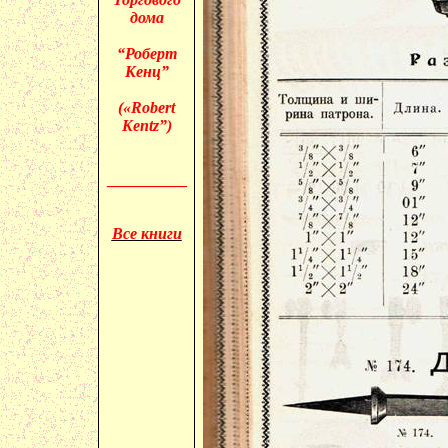
дома
“Роберт
Кенц”
(«
Robert
Kentz”)
__________
Все книги