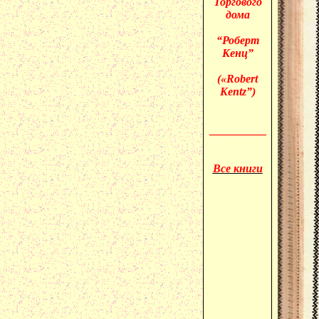
Торгового
дома
“Роберт
Кенц”
(«
Robert
Kentz”)
__________
Все книги