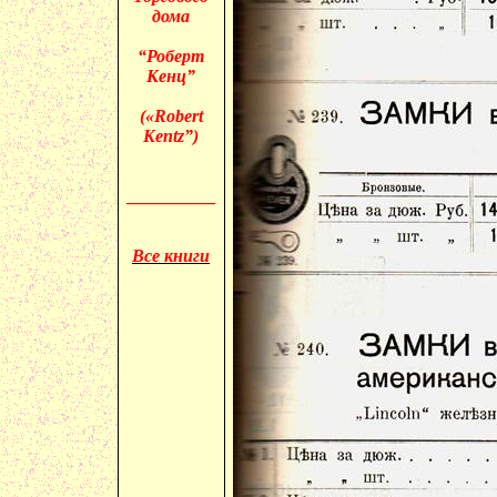
дома
“Роберт
Кенц
”
(«
Robert
Kentz
”)
__________
Все книги