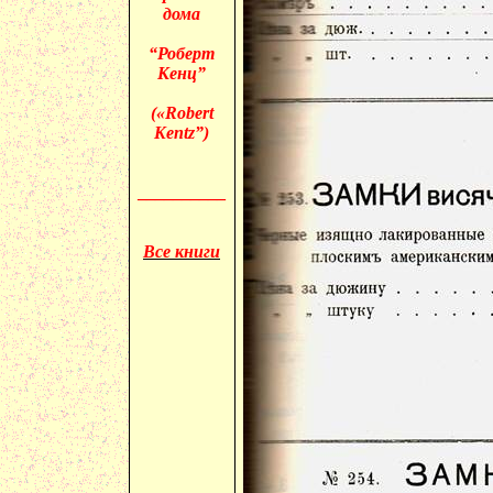
дома
“Роберт
Кенц
”
(«
Robert
Kentz
”)
__________
Все книги