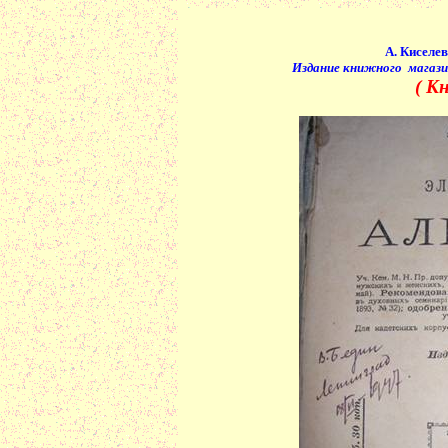
А. Киселев
Издание книжного
магази
( К