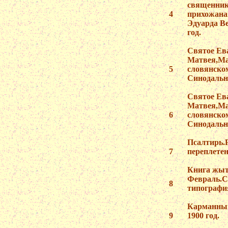
священник
4
прихожана
Эдуарда В
год.
Святое Ев
Матвея,Ма
5
словянском
Синодальна
Святое Ев
Матвея,Ма
6
словянском
Синодальна
Псалтирь.
7
переплетен
Книга жыт
Февраль.С
8
типография
Карманный
9
1900 год.