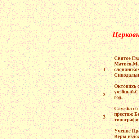
Церков
Святое Ев
Матвея,Ма
1
словянском
Синодальна
Октовихъ 
учэбный.С
2
год.
Служба со
престиж Б
3
типография
Учение Пр
Веры изло