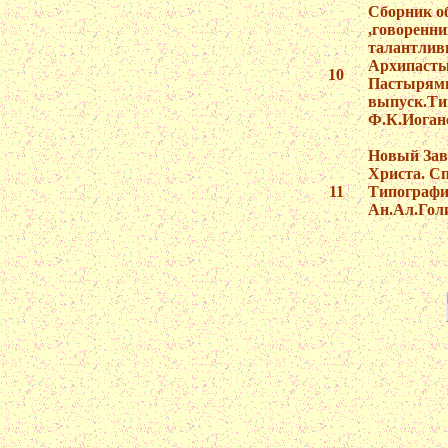
Сборник о
,говоренн
талантли
Архипаст
10
Пастырям
выпуск.Ти
Ф.К.Иоганс
Новый Зав
Христа. Сп
11
Типографи
Ан.Ал.Голи