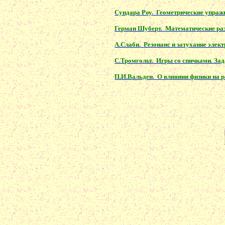
Сундара
Роу
.
Геометрические упражн
Герман Шуберт.
Математические ра
А.Слаби
.
Резонанс и затухание элек
С.Тромгольт
.
Игры со спичками. Зад
П.И.Вальден
.
О влиянии физики на 