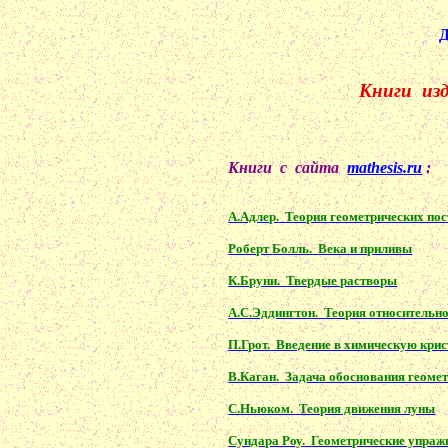
Д
Книги
из
Книги
с
сайта
mathesis
.
ru
:
А.Адлер.
Теория геометрических по
Роберт
Болль
.
Века и приливы
К.Бруни
.
Твердые растворы
А.С.Эддингтон.
Теория относительно
П.Грот.
Введение в химическую кри
В.Каган.
Задача обоснования геомет
С.Ньюком.
Теория движения луны
Сундара
Роу
.
Геометрические упражн