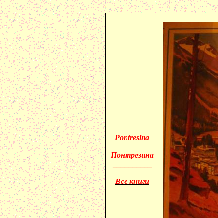
Pontresina
Понтрезина
__________
Все книги