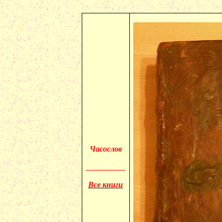
Ча
сослов
__________
Все книги