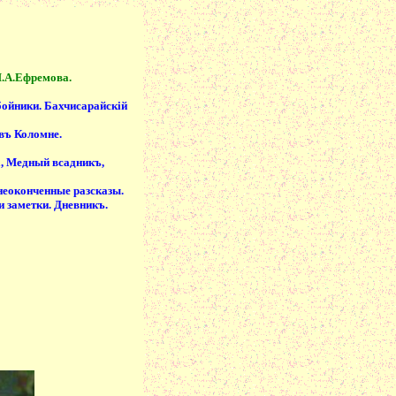
П.А.Ефремова.
бойники. Бахчисарайскiй
въ Коломне.
а, Медный всадникъ,
 неоконченные разсказы.
и заметки. Дневникъ.