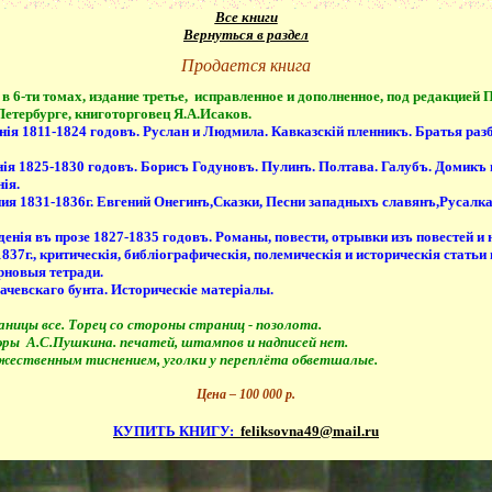
Все книги
Вернуться в раздел
Продается книга
в 6-ти томах, издание третье,
исправленное и дополненное, под редакцией 
-Петербурге, книготорговец Я.А.Исаков.
iя 1811-1824 годовъ. Руслан и Людмила. Кавказскiй пленникъ. Братья раз
iя 1825-1830 годовъ. Борисъ Годуновъ. Пулинъ. Полтава. Галубъ. Домикъ 
iя.
ия 1831-1836г. Евгений Онегинъ,Сказки, Песни западныхъ славянъ,Русалк
енiя въ прозе 1827-1835 годовъ. Романы, повести, отрывки изъ повестей и
837г., критическiя, библiографическiя, полемическiя и историческiя статьи 
рновыя тетради.
ачевскаго бунта. Историческiе матерiалы.
ницы все. Торец со стороны страниц - позолота.
юры
А.С.Пушкина. печатей, штампов и надписей нет.
жественным тиснением, уголки у переплёта обветшалые.
Цена –
100 000
р.
КУПИТЬ КНИГУ:
feliksovna49@mail.ru