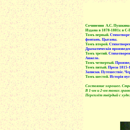
Сочинения
А.С. Пушкина 
Издана в 1878-1881г. в С
Томъ первый.
Стихотворен
фонтанъ. Цыганы.
Томъ второй.
Стихотворен
Драматическiя произведен
Томъ третий.
Стихотворен
Анжело.
Томъ четвертый.
Произвед
Томъ пятый.
Проза 1815-1
Записки. Путешествiе. Че
Томъ шестой.
Исторiя пуг
Состояние хорошее. Стра
В 1-ом и 2-ом томах грав
Переплёт твёрдый с худо