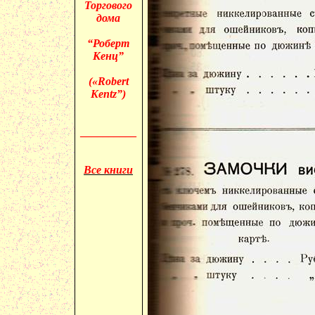
Торгового
дома
“Роберт
Кенц
”
(«
Robert
Kentz
”)
__________
Все книги