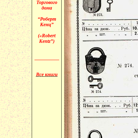
Торгового
дома
“Роберт
Кенц
”
(«
Robert
Kentz
”)
__________
Все книги