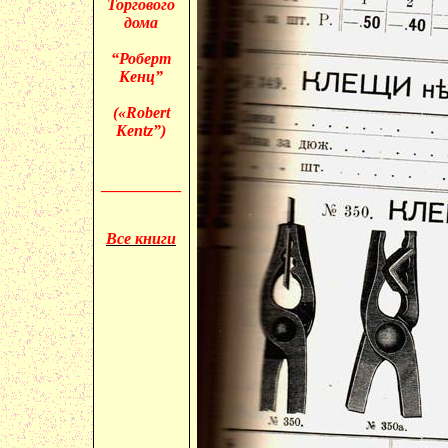
Торгового
дома
“Роберт
Кенц”
(«
Robert
Kentz”)
__________
Все книги