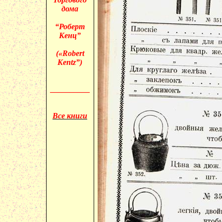
дома
“Роберт
Кенц”
(«
Robert
Kentz”)
__________
Все книги