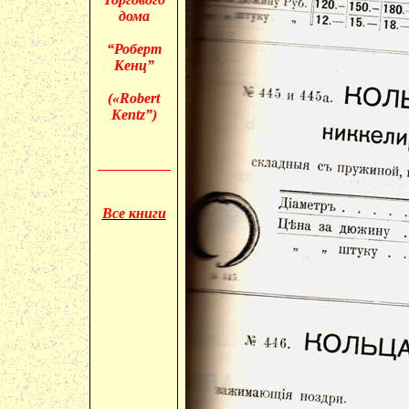
дома
“Роберт
Кенц”
(«
Robert
Kentz”)
__________
Все книги