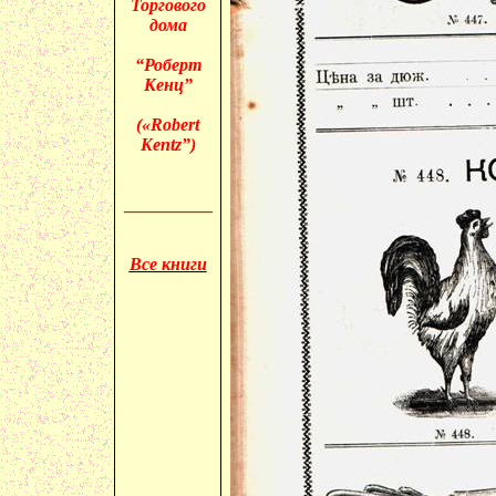
Торгового
дома
“Роберт
Кенц”
(«
Robert
Kentz”)
__________
Все книги