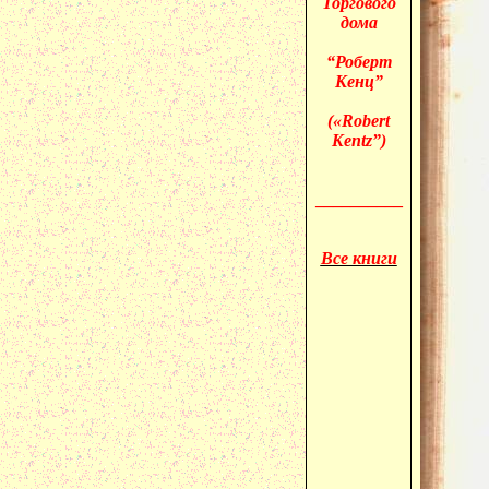
Торгового
дома
“Роберт
Кенц”
(«
Robert
Kentz”)
__________
Все книги