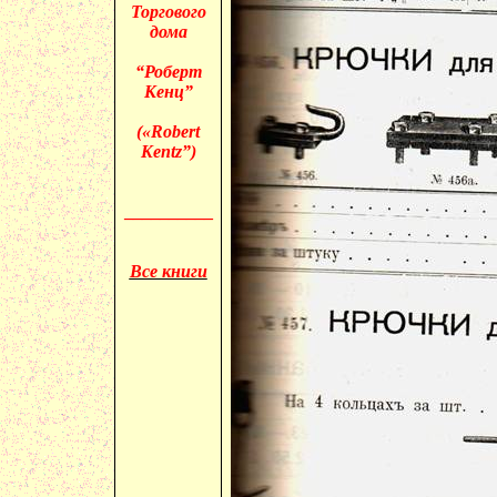
Торгового
дома
“Роберт
Кенц”
(«
Robert
Kentz”)
__________
Все книги