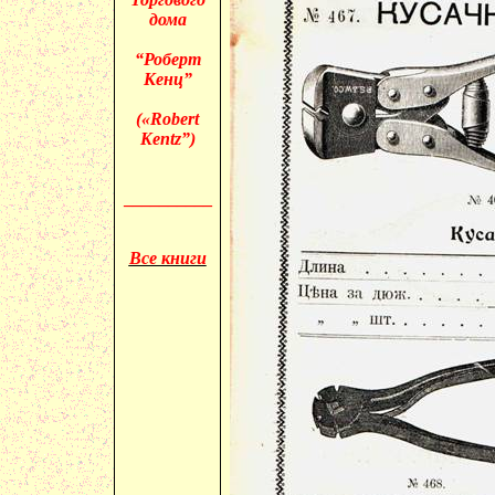
дома
“Роберт
Кенц”
(«
Robert
Kentz”)
__________
Все книги