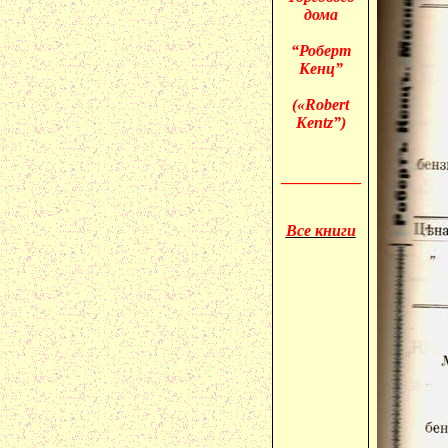
дома
“Роберт
Кенц”
(«
Robert
Kentz”)
__________
Все книги