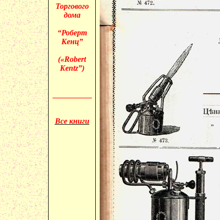
Торгового
дома
“Роберт
Кенц”
(«
Robert
Kentz”)
__________
Все книги