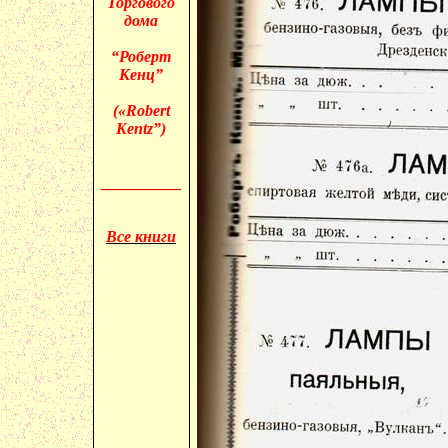
Торгового
дома
“Роберт
Кенц”
(«
Robert
Kentz”)
__________
Все книги