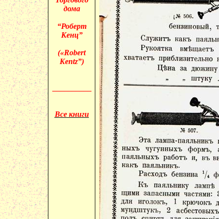
дома
“Роберт
Кенц”
(«
Robert
Kentz”)
__________
Все книги