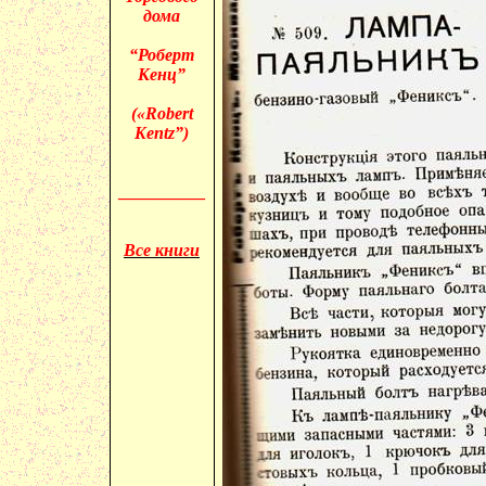
дома
“Роберт
Кенц”
(«
Robert
Kentz”)
__________
Все книги