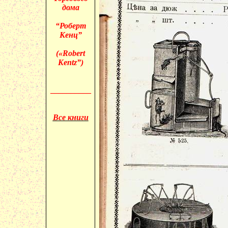
дома
“Роберт
Кенц”
(«
Robert
Kentz”)
__________
Все книги