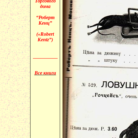
Торгового
дома
“Роберт
Кенц”
(«
Robert
Kentz”)
__________
Все книги