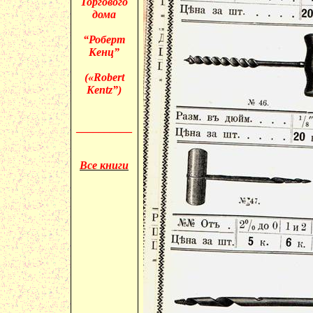
Торгового
дома
“Роберт
Кенц”
(«
Robert
Kentz”)
__________
Все книги