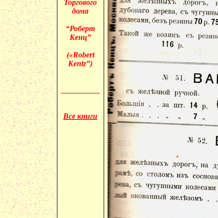
Торгового
дома
“Роберт
Кенц”
(«
Robert
Kentz”)
__________
Все книги