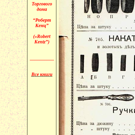
Торгового
дома
“Роберт
Кенц”
(«
Robert
Kentz”)
__________
Все книги