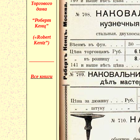
Торгового
дома
“Роберт
Кенц”
(«
Robert
Kentz”)
__________
Все книги