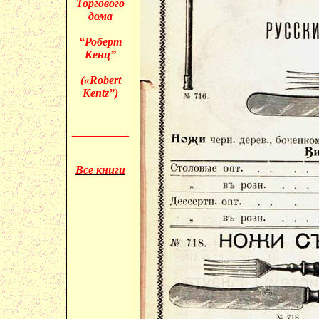
Торгового
дома
“Роберт
Кенц”
(«
Robert
Kentz”)
__________
Все книги