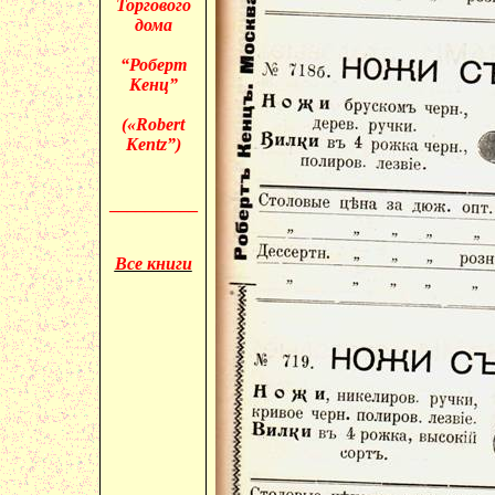
Торгового
дома
“Роберт
Кенц”
(«
Robert
Kentz”)
__________
Все книги